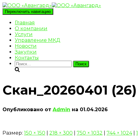
Переключить навигацию
Главная
О компании
Услуги
Управление МКД
Новости
Закупки
Контакты
Найти:
Скан_20260401 (26)
Опубликовано от
Admin
на
01.04.2026
Размер:
150 × 150
|
218 × 300
|
750 × 1032
|
744 × 1024
|