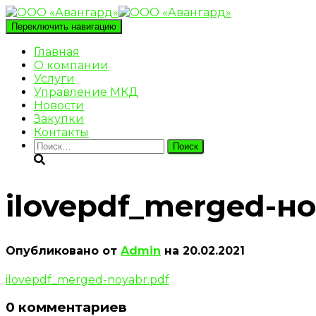
Переключить навигацию
Главная
О компании
Услуги
Управление МКД
Новости
Закупки
Контакты
Найти:
ilovepdf_merged-н
Опубликовано от
Admin
на
20.02.2021
ilovepdf_merged-noyabr.pdf
0 комментариев