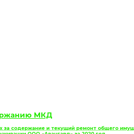
держанию МКД
их за содержание и текущий ремонт общего иму
уживании ООО «Авангард» за 2020 год.